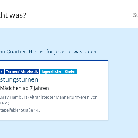
ht was?
St
m Quartier. Hier ist für jeden etwas dabei.
rt
Turnen/ Akrobatik
Jugendliche
Kinder
istungsturnen
 Mädchen ab 7 Jahren
AMTV Hamburg (Altrahlstedter Männerturnverein von
 e.V.)
tapelfelder Straße 145