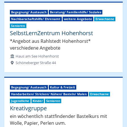
Begegnung/ Austausch
Beratung/ Familienhilfe/ Soziales
Nachbarschaftshilfe/ Ehrenamt
weitere Angebote
Erwachsene
Senioren
SelbstLernZentrum Hohenhorst
*Angebot aus Rahlstedt Hohenhorst*
verschiedene Angebote
Haus am See Hohenhorst
Schöneberger Straße 44
Begegnung/ Austausch
Kultur & Freizeit
Handarbeiten/ Stricken/ Nähen/ Basteln/ Malen
Erwachsene
Jugendliche
Kinder
Senioren
Kreativgruppe
ein wöchentlich stattfindender Bastelkurs mit
Wolle, Papier, Perlen uvm.