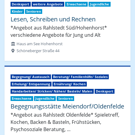
Denksport
weitere Angebote
Erwachsene
Jugendliche
Kinder
Senioren
Lesen, Schreiben und Rechnen
*Angebot aus Rahlstedt Süd/Hohenhorst*
verschiedene Angebote für Jung und Alt
Haus am See Hohenhorst
Schöneberger Straße 44
Begegnung/ Austausch
Beratung/ Familienhilfe/ Soziales
Erholung/ Entspannung
Ernährung/ Kochen
Handarbeiten/ Stricken/ Nähen/ Basteln/ Malen
Denksport
Erwachsene
Jugendliche
Senioren
Begegnungsstätte Meiendorf/Oldenfelde
*Angebot aus Rahlstedt Oldenfelde* Spieletreff,
Kochen, Backen & Basteln, Frühstücken,
Psychosoziale Beratung, ...