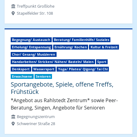
Treffpunkt Großlohe
Stapelfelder Str. 108
Begegnung/ Austausch
Beratung/ Familienhilfe/ Soziales
Erholung/ Entspannung
Ernährung/ Kochen
Kultur & Freizeit
Chor/ Gesang/ Musizieren
Handarbeiten/ Stricken/ Nähen/ Basteln/ Malen
Sport
Denksport
Wassersport
Yoga/ Pilates/ Qigong/ Tai Chi
Erwachsene
Senioren
Sportangebote, Spiele, offene Treffs,
Frühstück
*Angebot aus Rahlstedt Zentrum* sowie Peer-
Beratung, Singen, Angebote für Senioren
Begegnungszentrum
Schweriner Straße 28