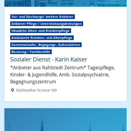
Vor- und Nachsorge/ weitere Anbieter
Anbieter Pflege-/ Unterstützungsleistungen
Häusliche Alten- und Krankenpflege
Ambulante Kranken- und Altenpflege
Gemeinschafts-, Begegungs-, Kulturstätten
Beratung / Familienhilfe
Sozialer Dienst - Karin Kaiser
*Anbieter aus Rahlstedt Zentrum* Tagespflege,
Kinder- & Jugendhilfe, Amb. Sozialpsychiatrie,
Begegnungszentrum
Rahlstedter Strasse 189