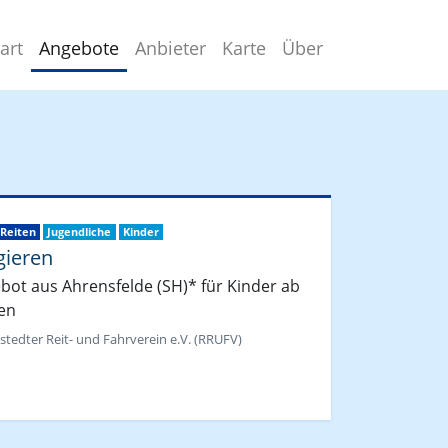
art
Angebote
Anbieter
Karte
Über
Reiten
Jugendliche
Kinder
gieren
bot aus Ahrensfelde (SH)* für Kinder ab
en
stedter Reit- und Fahrverein e.V. (RRUFV)