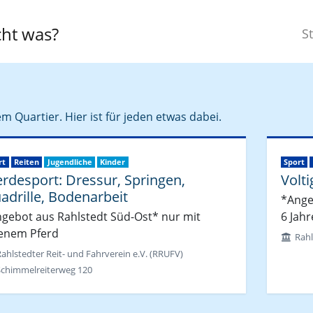
ht was?
St
m Quartier. Hier ist für jeden etwas dabei.
rt
Reiten
Jugendliche
Kinder
Sport
erdesport: Dressur, Springen,
Volti
adrille, Bodenarbeit
*Ange
gebot aus Rahlstedt Süd-Ost* nur mit
6 Jahr
enem Pferd
Rahl
ahlstedter Reit- und Fahrverein e.V. (RRUFV)
Schimmelreiterweg 120