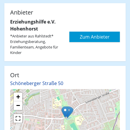
Anbieter
Erziehungshilfe e.V.
Hohenhorst
*Anbieter aus Rahlstedt*
Zum Anbieter
Erziehungsberatung,
Familienteam, Angebote für
Kinder
Ort
Schöneberger Straße 50
+
−