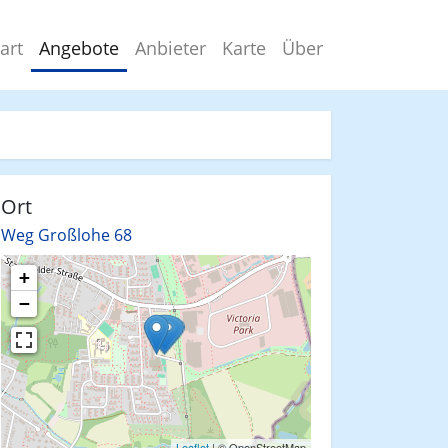
art
Angebote
Anbieter
Karte
Über
Ort
Weg Großlohe 68
+
−
Leaflet
| © OpenStreetMap