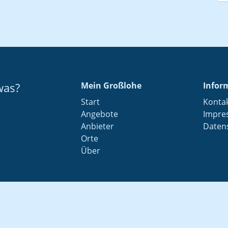
was?
Mein Großlohe
Infor
Start
Konta
Angebote
Impre
Anbieter
Daten
Orte
Über