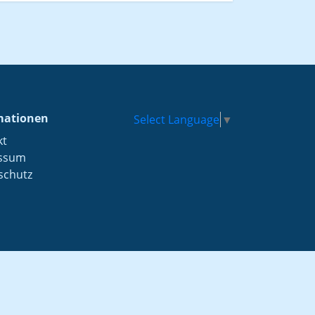
mationen
Select Language
▼
kt
ssum
schutz