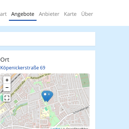
art
Angebote
Anbieter
Karte
Über
Ort
Köpenickerstraße 69
+
−
Leaflet
| © OpenStreetMap