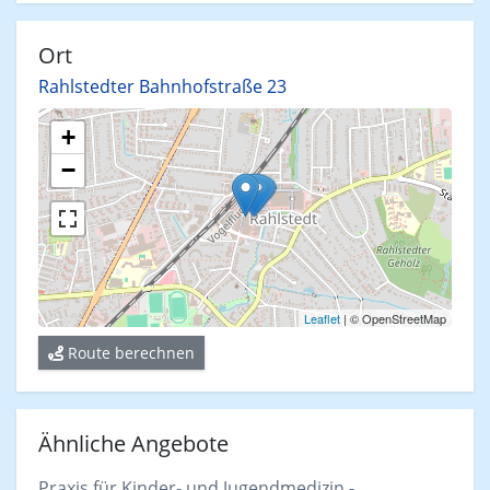
Ort
Rahlstedter Bahnhofstraße 23
+
−
Leaflet
| © OpenStreetMap
Route berechnen
Ähnliche Angebote
Praxis für Kinder- und Jugendmedizin -