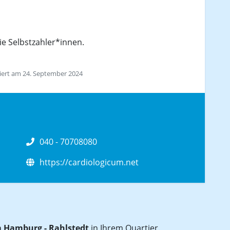
ie Selbstzahler*innen.
siert am 24. September 2024
040 - 70708080
https://cardiologicum.net
 Hamburg - Rahlstedt
in Ihrem Quartier.