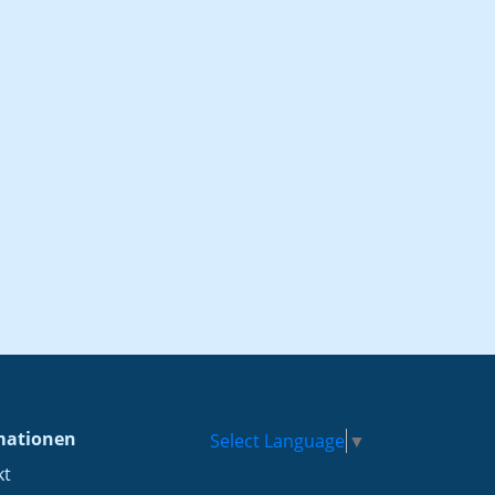
mationen
Select Language
▼
kt