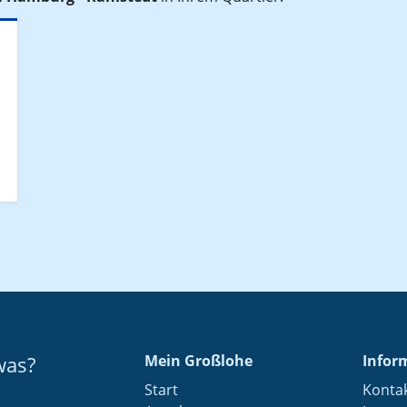
was?
Mein Großlohe
Infor
Start
Konta