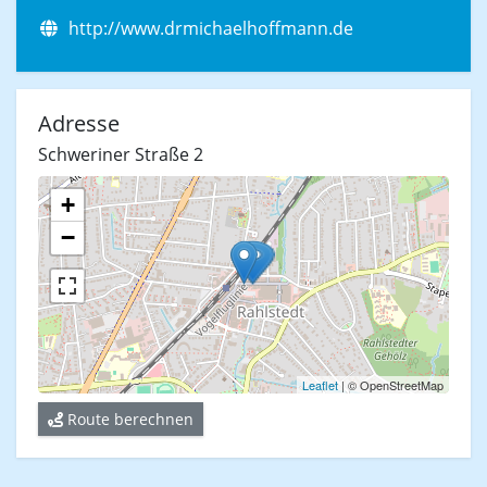
http://www.drmichaelhoffmann.de
Adresse
Schweriner Straße 2
+
−
Leaflet
| © OpenStreetMap
Route berechnen